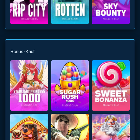
Bonus-Kauf