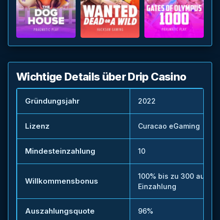
Wichtige Details über Drip Casino
Gründungsjahr
2022
Lizenz
Curacao eGaming
Mindesteinzahlung
10
100% bis zu 300 auf die
Willkommensbonus
Einzahlung
Auszahlungsquote
96%