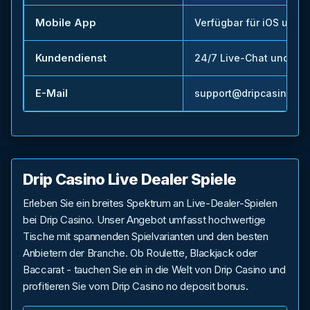
Mobile App
Verfügbar für iOS und 
Kundendienst
24/7 Live-Chat und E-M
E-Mail
support@dripcasino.c
Drip Casino Live Dealer Spiele
Erleben Sie ein breites Spektrum an Live-Dealer-Spielen
bei Drip Casino. Unser Angebot umfasst hochwertige
Tische mit spannenden Spielvarianten und den besten
Anbietern der Branche. Ob Roulette, Blackjack oder
Baccarat - tauchen Sie ein in die Welt von Drip Casino und
profitieren Sie vom Drip Casino no deposit bonus.