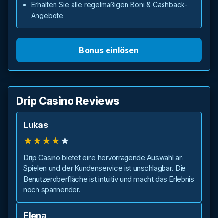
Erhalten Sie alle regelmäßigen Boni & Cashback-
Angebote
Bonus einlösen
Drip Casino Reviews
Lukas
★
★
★
★
★
Drip Casino bietet eine hervorragende Auswahl an
Spielen und der Kundenservice ist unschlagbar. Die
Benutzeroberfläche ist intuitiv und macht das Erlebnis
noch spannender.
Elena