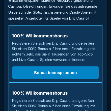
Willkommenspaket, laufende Reload-Angebote und
Cashback-Belohnungen. Erkunden Sie das aufregende
Universum der Slots, Tischspiele und Crash-Spiele mit
speziellen Angeboten für Spieler von Drip Casino!
100% Willkommensbonus
Registrieren Sie sich bei Drip Casino und genießen
Sie einen 100% Bonus auf Ihre erste Einzahlung, mit
echtem Geld, das Sie in Tausenden von Top-Slot-
und Live-Casino-Spielen verwenden können.
Bonus beanspruchen
100% Willkommensbonus
Registrieren Sie sich bei Drip Casino und genießen
Sie einen 100% Bonus auf Ihre erste Einzahlung, mit