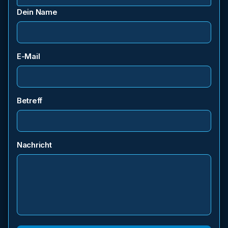
Dein Name
E-Mail
Betreff
Nachricht