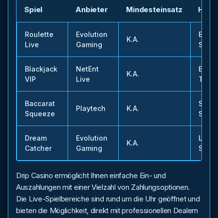
Spiel
Anbieter
Mindesteinsatz
Haup
Roulette
Evolution
Echtz
K.A.
Live
Gaming
Strea
Blackjack
NetEnt
Exklu
K.A.
VIP
Live
Tisch
Baccarat
Span
Playtech
K.A.
Squeeze
Spiel
Dream
Evolution
Live
K.A.
Catcher
Gaming
Show-
Drip Casino ermöglicht Ihnen einfache Ein- und
Auszahlungen mit einer Vielzahl von Zahlungsoptionen.
Die Live-Spielbereiche sind rund um die Uhr geöffnet und
bieten die Möglichkeit, direkt mit professionellen Dealern