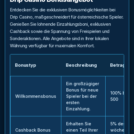
Entdecken Sie die exklusiven Bonusmöglichkeiten bei
Drip Casino, maßgeschneidert für österreichische Spieler.
Genießen Sie lohnende Einzahlungsboni, exklusiven
Cashback sowie die Spannung von Freispielen und
Sonderaktionen. Alle Angebote sind in Ihrer lokalen
Währung verfügbar für maximalen Komfort.
Bonustyp
Beschreibung
Betrag
Ein großzügiger
Bonus für neue
100% bis z
Willkommensbonus
Spieler bei der
500
ersten
Einzahlung.
Erhalten Sie
5% des
Cashback Bonus
einen Teil Ihrer
wöchentli