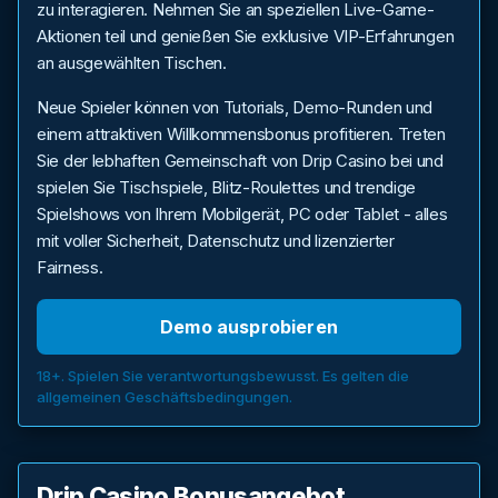
zu interagieren. Nehmen Sie an speziellen Live-Game-
Aktionen teil und genießen Sie exklusive VIP-Erfahrungen
an ausgewählten Tischen.
Neue Spieler können von Tutorials, Demo-Runden und
einem attraktiven Willkommensbonus profitieren. Treten
Sie der lebhaften Gemeinschaft von Drip Casino bei und
spielen Sie Tischspiele, Blitz-Roulettes und trendige
Spielshows von Ihrem Mobilgerät, PC oder Tablet - alles
mit voller Sicherheit, Datenschutz und lizenzierter
Fairness.
Demo ausprobieren
18+. Spielen Sie verantwortungsbewusst. Es gelten die
allgemeinen Geschäftsbedingungen.
Drip Casino Bonusangebot