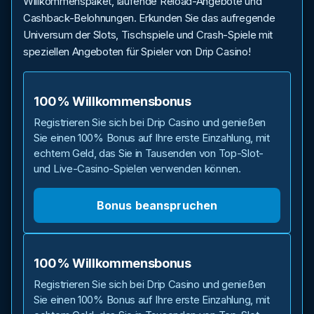
Willkommenspaket, laufende Reload-Angebote und
Cashback-Belohnungen. Erkunden Sie das aufregende
Universum der Slots, Tischspiele und Crash-Spiele mit
speziellen Angeboten für Spieler von Drip Casino!
100% Willkommensbonus
Registrieren Sie sich bei Drip Casino und genießen
Sie einen 100% Bonus auf Ihre erste Einzahlung, mit
echtem Geld, das Sie in Tausenden von Top-Slot-
und Live-Casino-Spielen verwenden können.
Bonus beanspruchen
100% Willkommensbonus
Registrieren Sie sich bei Drip Casino und genießen
Sie einen 100% Bonus auf Ihre erste Einzahlung, mit