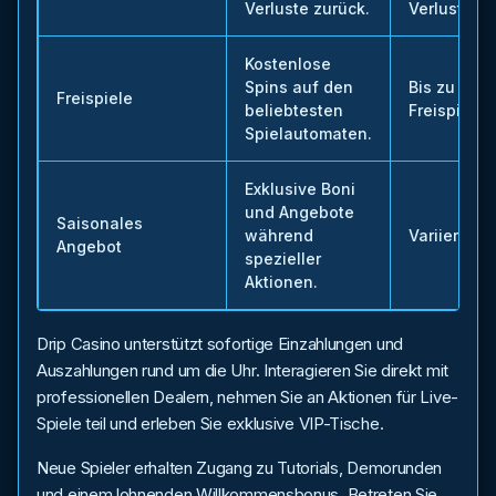
Verluste zurück.
Verlustes
Kostenlose
Spins auf den
Bis zu 50
Freispiele
beliebtesten
Freispiele
Spielautomaten.
Exklusive Boni
und Angebote
Saisonales
während
Variiert
Angebot
spezieller
Aktionen.
Drip Casino unterstützt sofortige Einzahlungen und
Auszahlungen rund um die Uhr. Interagieren Sie direkt mit
professionellen Dealern, nehmen Sie an Aktionen für Live-
Spiele teil und erleben Sie exklusive VIP-Tische.
Neue Spieler erhalten Zugang zu Tutorials, Demorunden
und einem lohnenden Willkommensbonus. Betreten Sie