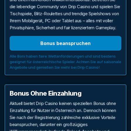
die lebendige Community von Drip Casino und spielen Sie
Tischspiele, Blitz-Roulettes und trendige Spielshows von
Ihrem Mobilgerät, PC oder Tablet aus – alles mit voller
Privatsphäre, Sicherheit und fair lizenziertem Gameplay.
Bonus beanspruchen
Alle Boni haben faire Wettanforderungen und sind bestens
geeignet für österreichische Spieler. Achten Sie auf saisonale
Angebote und genießen Sie mehr bei Drip Casino!
Bonus Ohne Einzahlung
Aktuell bietet Drip Casino keinen speziellen Bonus ohne
Einzahlung für Nutzer in Österreich an. Dennoch können
Sie nach der Registrierung zahlreiche exklusive Vorteile
beanspruchen, darunter ein großzügiges