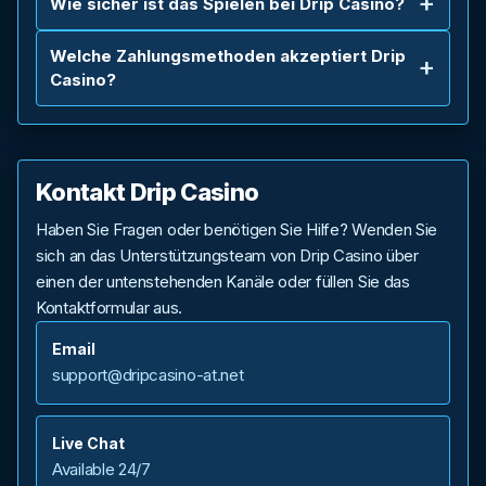
Wie sicher ist das Spielen bei Drip Casino?
Welche Zahlungsmethoden akzeptiert Drip
Casino?
Kontakt Drip Casino
Haben Sie Fragen oder benötigen Sie Hilfe? Wenden Sie
sich an das Unterstützungsteam von Drip Casino über
einen der untenstehenden Kanäle oder füllen Sie das
Kontaktformular aus.
Email
support@dripcasino-at.net
Live Chat
Available 24/7