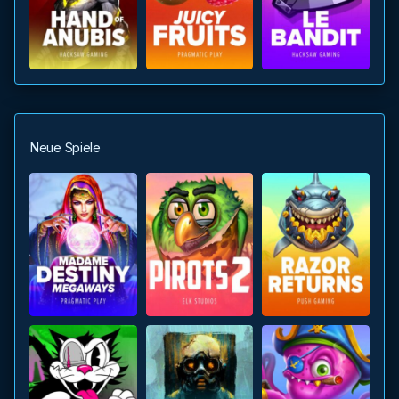
Neue Spiele