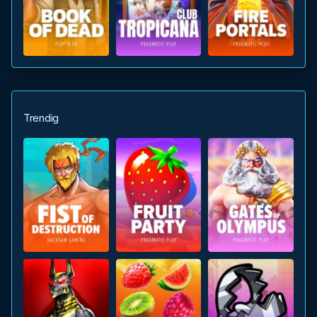
Trendig