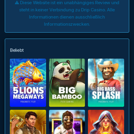
⚠ Diese Website ist ein unabhängiges Review und
steht in keiner Verbindung zu Drip Casino. Alle
Informationen dienen ausschließlich
Informationszwecken.
Beliebt